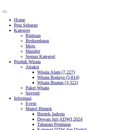
Home
Peta Sebaran
Kategori
Rintisan
Berkembang
Maju
Mandiri
Semua Kategori
Produk Wisata
Atraksi
Wisata Alam (7,227)
Wisata Budaya (5,814)
Wisata Buatan (3,322)
Paket Wisata
Suvenir
Informasi
Event
Materi Bimtek
Bimtek Jadesta
Dewan Juri ADWI 2024
Tahapan Penilaian
Kategori DTW dan Digital