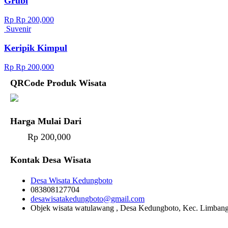
Grubi
Rp Rp 200,000
Suvenir
Keripik Kimpul
Rp Rp 200,000
QRCode Produk Wisata
Harga Mulai Dari
Rp 200,000
Kontak Desa Wisata
Desa Wisata Kedungboto
083808127704
desawisatakedungboto@gmail.com
Objek wisata watulawang , Desa Kedungboto, Kec. Limban