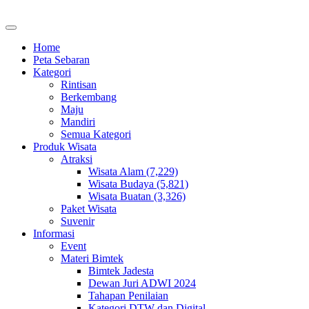
Home
Peta Sebaran
Kategori
Rintisan
Berkembang
Maju
Mandiri
Semua Kategori
Produk Wisata
Atraksi
Wisata Alam (7,229)
Wisata Budaya (5,821)
Wisata Buatan (3,326)
Paket Wisata
Suvenir
Informasi
Event
Materi Bimtek
Bimtek Jadesta
Dewan Juri ADWI 2024
Tahapan Penilaian
Kategori DTW dan Digital