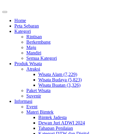
Home
Peta Sebaran
Kategori
Rintisan
Berkembang
Maju
Mandiri
Semua Kategori
Produk Wisata
Atraksi
Wisata Alam (7,229)
Wisata Budaya (5,823)
Wisata Buatan (3,326)
Paket Wisata
Suvenir
Informasi
Event
Materi Bimtek
Bimtek Jadesta
Dewan Juri ADWI 2024
Tahapan Penilaian
Kategori DTW dan Digital