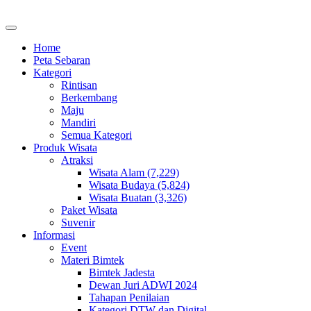
Home
Peta Sebaran
Kategori
Rintisan
Berkembang
Maju
Mandiri
Semua Kategori
Produk Wisata
Atraksi
Wisata Alam (7,229)
Wisata Budaya (5,824)
Wisata Buatan (3,326)
Paket Wisata
Suvenir
Informasi
Event
Materi Bimtek
Bimtek Jadesta
Dewan Juri ADWI 2024
Tahapan Penilaian
Kategori DTW dan Digital