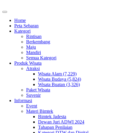
Home
Peta Sebaran
Kategori
Rintisan
Berkembang
Maju
Mandiri
Semua Kategori
Produk Wisata
Atraksi
Wisata Alam (7,229)
Wisata Budaya (5,824)
Wisata Buatan (3,326)
Paket Wisata
Suvenir
Informasi
Event
Materi Bimtek
Bimtek Jadesta
Dewan Juri ADWI 2024
Tahapan Penilaian
Kategori DTW dan Digital