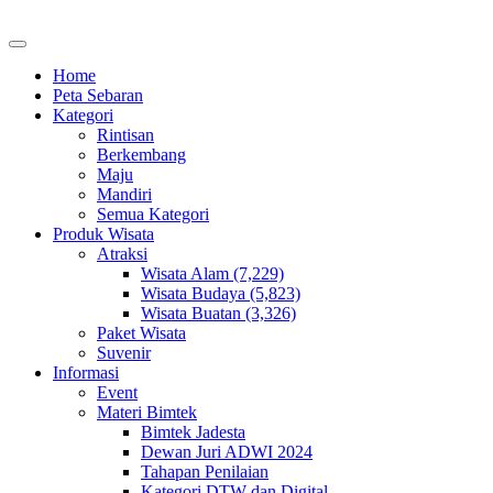
Home
Peta Sebaran
Kategori
Rintisan
Berkembang
Maju
Mandiri
Semua Kategori
Produk Wisata
Atraksi
Wisata Alam (7,229)
Wisata Budaya (5,823)
Wisata Buatan (3,326)
Paket Wisata
Suvenir
Informasi
Event
Materi Bimtek
Bimtek Jadesta
Dewan Juri ADWI 2024
Tahapan Penilaian
Kategori DTW dan Digital