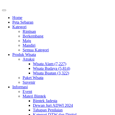
Home
Peta Sebaran
Kategori
Rintisan
Berkembang
Maju
Mandiri
Semua Kategori
Produk Wisata
Atraksi
Wisata Alam (7,227)
Wisata Budaya (5,814)
Wisata Buatan (3,322)
Paket Wisata
Suvenir
Informasi
Event
Materi Bimtek
Bimtek Jadesta
Dewan Juri ADWI 2024
Tahapan Penilaian
Kategori DTW dan Digital