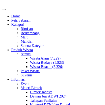
Home
Peta Sebaran
Kategori
Rintisan
Berkembang
Maju
Mandiri
Semua Kategori
Produk Wisata
Atraksi
Wisata Alam (7,229)
Wisata Budaya (5,823)
Wisata Buatan (3,326)
Paket Wisata
Suvenir
Informasi
Event
Materi Bimtek
Bimtek Jadesta
Dewan Juri ADWI 2024
Tahapan Penilaian
Kategori DTW dan Digital