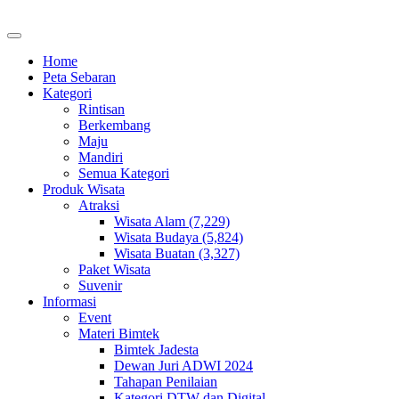
Home
Peta Sebaran
Kategori
Rintisan
Berkembang
Maju
Mandiri
Semua Kategori
Produk Wisata
Atraksi
Wisata Alam (7,229)
Wisata Budaya (5,824)
Wisata Buatan (3,327)
Paket Wisata
Suvenir
Informasi
Event
Materi Bimtek
Bimtek Jadesta
Dewan Juri ADWI 2024
Tahapan Penilaian
Kategori DTW dan Digital