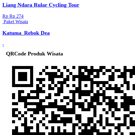
Liang Ndara Rular Cycling Tour
Rp Rp 274
Paket Wisata
Katuma_Rebok Dea
-
QRCode Produk Wisata