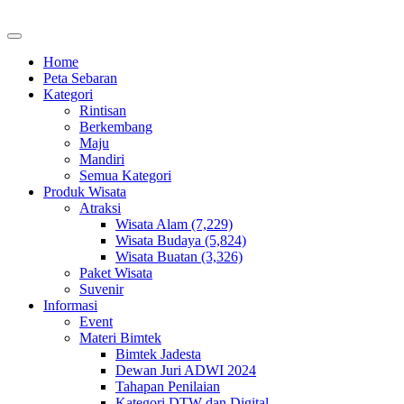
Home
Peta Sebaran
Kategori
Rintisan
Berkembang
Maju
Mandiri
Semua Kategori
Produk Wisata
Atraksi
Wisata Alam (7,229)
Wisata Budaya (5,824)
Wisata Buatan (3,326)
Paket Wisata
Suvenir
Informasi
Event
Materi Bimtek
Bimtek Jadesta
Dewan Juri ADWI 2024
Tahapan Penilaian
Kategori DTW dan Digital