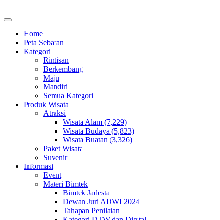
Home
Peta Sebaran
Kategori
Rintisan
Berkembang
Maju
Mandiri
Semua Kategori
Produk Wisata
Atraksi
Wisata Alam (7,229)
Wisata Budaya (5,823)
Wisata Buatan (3,326)
Paket Wisata
Suvenir
Informasi
Event
Materi Bimtek
Bimtek Jadesta
Dewan Juri ADWI 2024
Tahapan Penilaian
Kategori DTW dan Digital