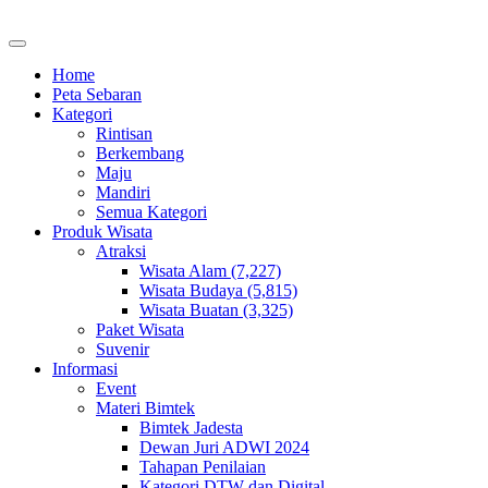
Home
Peta Sebaran
Kategori
Rintisan
Berkembang
Maju
Mandiri
Semua Kategori
Produk Wisata
Atraksi
Wisata Alam (7,227)
Wisata Budaya (5,815)
Wisata Buatan (3,325)
Paket Wisata
Suvenir
Informasi
Event
Materi Bimtek
Bimtek Jadesta
Dewan Juri ADWI 2024
Tahapan Penilaian
Kategori DTW dan Digital