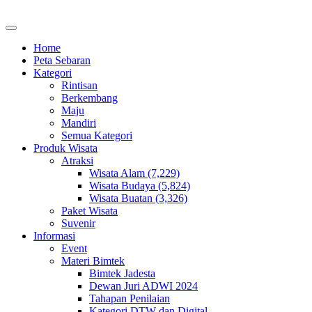
Home
Peta Sebaran
Kategori
Rintisan
Berkembang
Maju
Mandiri
Semua Kategori
Produk Wisata
Atraksi
Wisata Alam (7,229)
Wisata Budaya (5,824)
Wisata Buatan (3,326)
Paket Wisata
Suvenir
Informasi
Event
Materi Bimtek
Bimtek Jadesta
Dewan Juri ADWI 2024
Tahapan Penilaian
Kategori DTW dan Digital