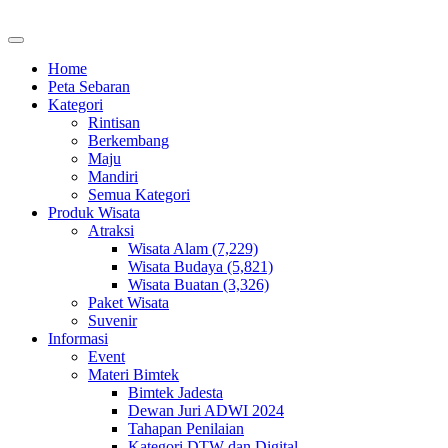
Home
Peta Sebaran
Kategori
Rintisan
Berkembang
Maju
Mandiri
Semua Kategori
Produk Wisata
Atraksi
Wisata Alam (7,229)
Wisata Budaya (5,821)
Wisata Buatan (3,326)
Paket Wisata
Suvenir
Informasi
Event
Materi Bimtek
Bimtek Jadesta
Dewan Juri ADWI 2024
Tahapan Penilaian
Kategori DTW dan Digital