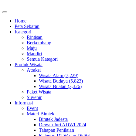
Home
Peta Sebaran
Kategori
Rintisan
Berkembang
Maju
Mandiri
Semua Kategori
Produk Wisata
Atraksi
Wisata Alam (7,229)
Wisata Budaya (5,823)
Wisata Buatan (3,326)
Paket Wisata
Suvenir
Informasi
Event
Materi Bimtek
Bimtek Jadesta
Dewan Juri ADWI 2024
Tahapan Penilaian
Kategori DTW dan Digital