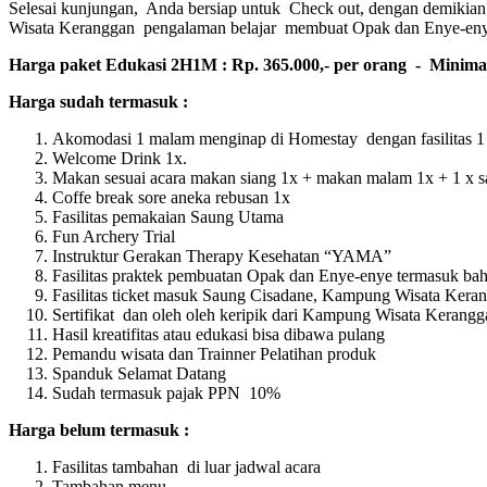
Selesai kunjungan, Anda bersiap untuk Check out, dengan demikian
Wisata Keranggan pengalaman belajar membuat Opak dan Enye-eny
Harga paket Edukasi 2H1M : Rp. 365.000,- per orang - Minima
Harga sudah termasuk :
Akomodasi 1 malam menginap di Homestay dengan fasilitas 1 
Welcome Drink 1x.
Makan sesuai acara makan siang 1x + makan malam 1x + 1 x s
Coffe break sore aneka rebusan 1x
Fasilitas pemakaian Saung Utama
Fun Archery Trial
Instruktur Gerakan Therapy Kesehatan “YAMA”
Fasilitas praktek pembuatan Opak dan Enye-enye termasuk ba
Fasilitas ticket masuk Saung Cisadane, Kampung Wisata Kera
Sertifikat dan oleh oleh keripik dari Kampung Wisata Kerangg
Hasil kreatifitas atau edukasi bisa dibawa pulang
Pemandu wisata dan Trainner Pelatihan produk
Spanduk Selamat Datang
Sudah termasuk pajak PPN 10%
Harga belum termasuk :
Fasilitas tambahan di luar jadwal acara
Tambahan menu