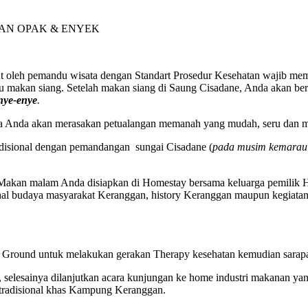
AN OPAK & ENYEK
ut oleh pemandu wisata dengan Standart Prosedur Kesehatan wajib m
 makan siang. Setelah makan siang di Saung Cisadane, Anda akan be
nye-enye
.
a Anda akan merasakan petualangan memanah yang mudah, seru dan 
disional dengan pemandangan sungai Cisadane (
pada musim kemarau 
. Makan malam Anda disiapkan di Homestay bersama keluarga pemilik 
 budaya masyarakat Keranggan, history Keranggan maupun kegiatan h
 Ground untuk melakukan gerakan Therapy kesehatan kemudian sarapa
selesainya dilanjutkan acara kunjungan ke home industri makanan ya
 tradisional khas Kampung Keranggan.