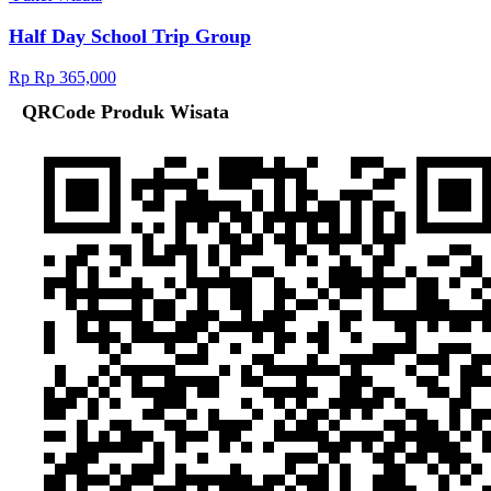
Half Day School Trip Group
Rp Rp 365,000
QRCode Produk Wisata