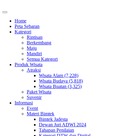
Home
Peta Sebaran
Kategori
Rintisan
Berkembang
Maju
Mandiri
Semua Kategori
Produk Wisata
Atraksi
Wisata Alam (7,228)
Wisata Budaya (5,818)
Wisata Buatan (3,325)
Paket Wisata
Suvenir
Informasi
Event
Materi Bimtek
Bimtek Jadesta
Dewan Juri ADWI 2024
Tahapan Penilaian
Kategori DTW dan Digital