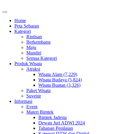
Home
Peta Sebaran
Kategori
Rintisan
Berkembang
Maju
Mandiri
Semua Kategori
Produk Wisata
Atraksi
Wisata Alam (7,229)
Wisata Budaya (5,824)
Wisata Buatan (3,326)
Paket Wisata
Suvenir
Informasi
Event
Materi Bimtek
Bimtek Jadesta
Dewan Juri ADWI 2024
Tahapan Penilaian
Kategori DTW dan Digital