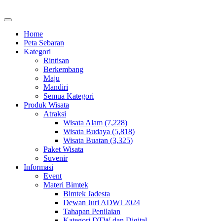
Home
Peta Sebaran
Kategori
Rintisan
Berkembang
Maju
Mandiri
Semua Kategori
Produk Wisata
Atraksi
Wisata Alam (7,228)
Wisata Budaya (5,818)
Wisata Buatan (3,325)
Paket Wisata
Suvenir
Informasi
Event
Materi Bimtek
Bimtek Jadesta
Dewan Juri ADWI 2024
Tahapan Penilaian
Kategori DTW dan Digital