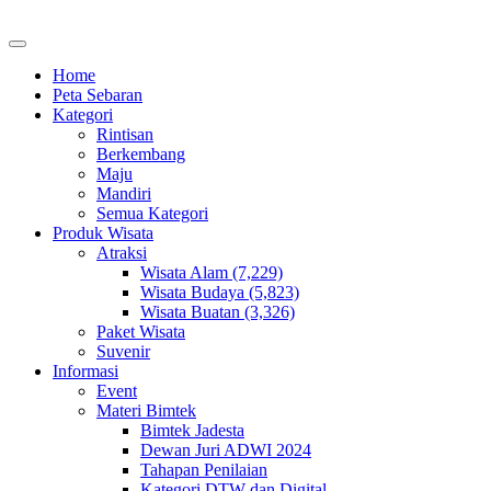
Home
Peta Sebaran
Kategori
Rintisan
Berkembang
Maju
Mandiri
Semua Kategori
Produk Wisata
Atraksi
Wisata Alam (7,229)
Wisata Budaya (5,823)
Wisata Buatan (3,326)
Paket Wisata
Suvenir
Informasi
Event
Materi Bimtek
Bimtek Jadesta
Dewan Juri ADWI 2024
Tahapan Penilaian
Kategori DTW dan Digital