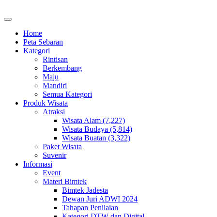
Home
Peta Sebaran
Kategori
Rintisan
Berkembang
Maju
Mandiri
Semua Kategori
Produk Wisata
Atraksi
Wisata Alam (7,227)
Wisata Budaya (5,814)
Wisata Buatan (3,322)
Paket Wisata
Suvenir
Informasi
Event
Materi Bimtek
Bimtek Jadesta
Dewan Juri ADWI 2024
Tahapan Penilaian
Kategori DTW dan Digital