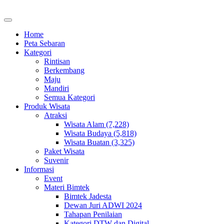
Home
Peta Sebaran
Kategori
Rintisan
Berkembang
Maju
Mandiri
Semua Kategori
Produk Wisata
Atraksi
Wisata Alam (7,228)
Wisata Budaya (5,818)
Wisata Buatan (3,325)
Paket Wisata
Suvenir
Informasi
Event
Materi Bimtek
Bimtek Jadesta
Dewan Juri ADWI 2024
Tahapan Penilaian
Kategori DTW dan Digital