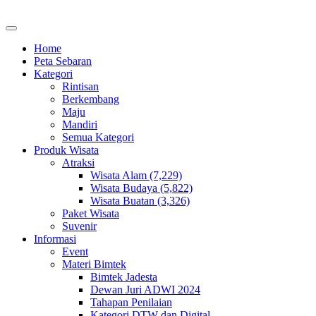
Home
Peta Sebaran
Kategori
Rintisan
Berkembang
Maju
Mandiri
Semua Kategori
Produk Wisata
Atraksi
Wisata Alam (7,229)
Wisata Budaya (5,822)
Wisata Buatan (3,326)
Paket Wisata
Suvenir
Informasi
Event
Materi Bimtek
Bimtek Jadesta
Dewan Juri ADWI 2024
Tahapan Penilaian
Kategori DTW dan Digital