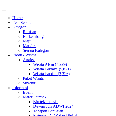
Home
Peta Sebaran
Kategori
Rintisan
Berkembang
Maju
Mandiri
Semua Kategori
Produk Wisata
Atraksi
Wisata Alam (7,229)
Wisata Budaya (5,821)
Wisata Buatan (3,326)
Paket Wisata
Suvenir
Informasi
Event
Materi Bimtek
Bimtek Jadesta
Dewan Juri ADWI 2024
Tahapan Penilaian
Kategori DTW dan Digital