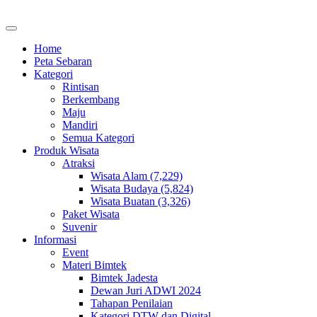
Home
Peta Sebaran
Kategori
Rintisan
Berkembang
Maju
Mandiri
Semua Kategori
Produk Wisata
Atraksi
Wisata Alam (7,229)
Wisata Budaya (5,824)
Wisata Buatan (3,326)
Paket Wisata
Suvenir
Informasi
Event
Materi Bimtek
Bimtek Jadesta
Dewan Juri ADWI 2024
Tahapan Penilaian
Kategori DTW dan Digital