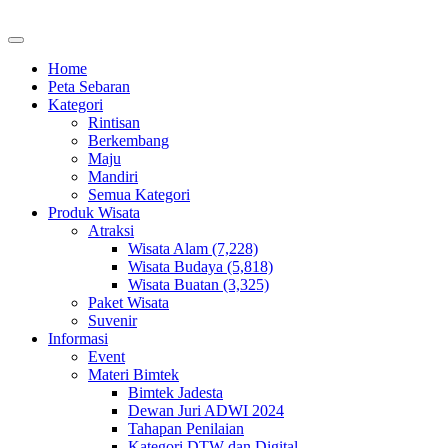
Home
Peta Sebaran
Kategori
Rintisan
Berkembang
Maju
Mandiri
Semua Kategori
Produk Wisata
Atraksi
Wisata Alam (7,228)
Wisata Budaya (5,818)
Wisata Buatan (3,325)
Paket Wisata
Suvenir
Informasi
Event
Materi Bimtek
Bimtek Jadesta
Dewan Juri ADWI 2024
Tahapan Penilaian
Kategori DTW dan Digital