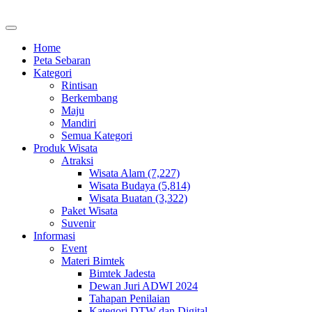
Home
Peta Sebaran
Kategori
Rintisan
Berkembang
Maju
Mandiri
Semua Kategori
Produk Wisata
Atraksi
Wisata Alam (7,227)
Wisata Budaya (5,814)
Wisata Buatan (3,322)
Paket Wisata
Suvenir
Informasi
Event
Materi Bimtek
Bimtek Jadesta
Dewan Juri ADWI 2024
Tahapan Penilaian
Kategori DTW dan Digital