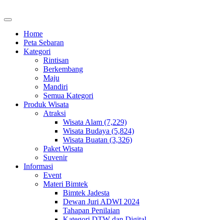
Home
Peta Sebaran
Kategori
Rintisan
Berkembang
Maju
Mandiri
Semua Kategori
Produk Wisata
Atraksi
Wisata Alam (7,229)
Wisata Budaya (5,824)
Wisata Buatan (3,326)
Paket Wisata
Suvenir
Informasi
Event
Materi Bimtek
Bimtek Jadesta
Dewan Juri ADWI 2024
Tahapan Penilaian
Kategori DTW dan Digital