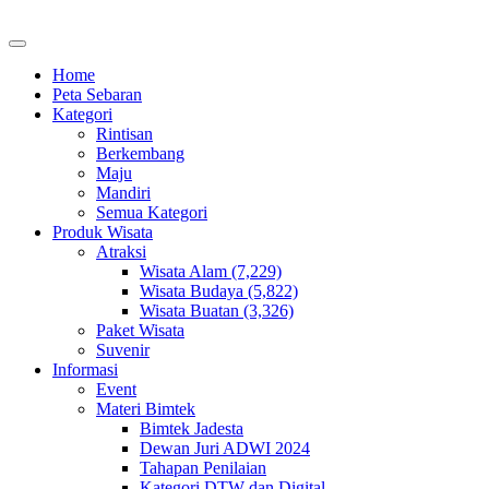
Home
Peta Sebaran
Kategori
Rintisan
Berkembang
Maju
Mandiri
Semua Kategori
Produk Wisata
Atraksi
Wisata Alam (7,229)
Wisata Budaya (5,822)
Wisata Buatan (3,326)
Paket Wisata
Suvenir
Informasi
Event
Materi Bimtek
Bimtek Jadesta
Dewan Juri ADWI 2024
Tahapan Penilaian
Kategori DTW dan Digital