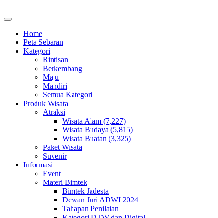
Home
Peta Sebaran
Kategori
Rintisan
Berkembang
Maju
Mandiri
Semua Kategori
Produk Wisata
Atraksi
Wisata Alam (7,227)
Wisata Budaya (5,815)
Wisata Buatan (3,325)
Paket Wisata
Suvenir
Informasi
Event
Materi Bimtek
Bimtek Jadesta
Dewan Juri ADWI 2024
Tahapan Penilaian
Kategori DTW dan Digital