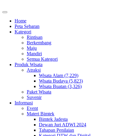
Home
Peta Sebaran
Kategori
Rintisan
Berkembang
Maju
Mandiri
Semua Kategori
Produk Wisata
Atraksi
Wisata Alam (7,229)
Wisata Budaya (5,823)
Wisata Buatan (3,326)
Paket Wisata
Suvenir
Informasi
Event
Materi Bimtek
Bimtek Jadesta
Dewan Juri ADWI 2024
Tahapan Penilaian
Kategori DTW dan Digital