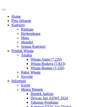
Home
Peta Sebaran
Kategori
Rintisan
Berkembang
Maju
Mandiri
Semua Kategori
Produk Wisata
Atraksi
Wisata Alam (7,229)
Wisata Budaya (5,823)
Wisata Buatan (3,326)
Paket Wisata
Suvenir
Informasi
Event
Materi Bimtek
Bimtek Jadesta
Dewan Juri ADWI 2024
Tahapan Penilaian
Kategori DTW dan Digital