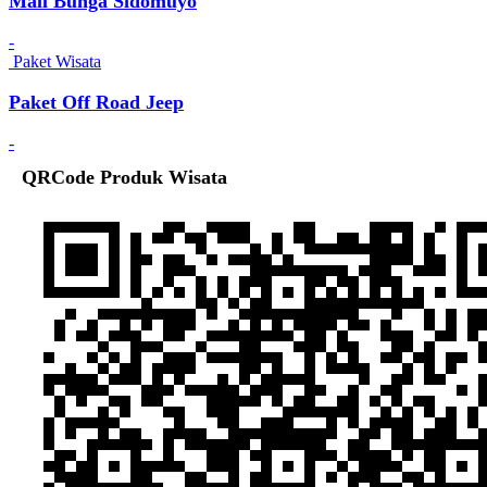
Mall Bunga Sidomuyo
-
Paket Wisata
Paket Off Road Jeep
-
QRCode Produk Wisata