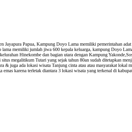
 Jayapura Papua, Kampung Doyo Lama memiliki pemerintahan adat kep
doyo lama memiliki jumlah jiwa 600 kepala keluarga, kampung Doyo L
an kelurahan Hinekombe dan bagian utara dengan Kampung Yakonde,S
 situs megalitikum Tutari yang sejak tahun 80an sudah ditetapkan menja
ura & juga ada lokasi wisata Tanjung cinta atau atau masyarakat lok
iga emas karena terletak diantara 3 lokasi wisata yang terkenal di ka