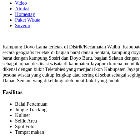
Video
Atraksi
Homestay
Paket Wisata
Suvenir
Kampung Doyo Lama terletak di Distrik/Kecamatan Waibu_Kabupaten
secara geografis terletak di bagian barat danau Sentani, kampung 
barat dengan kampung Sosiri dan Doyo Baru, bagian Selatan deng
sebagai tujuan destinasi wisata di kabupaten Jayapura karena memiliki
dikenal dengan bukit Teletubies yang menjadi ikon Kabupaten Jayap
pesona wisata yang cukup lengkap atau sering di sebut sebagai segit
Danau Sentani yang dikelilingi oleh bukit-bukit yang Indah.
Fasilitas
Balai Pertemuan
Jungle Tracking
Kuliner
Selfie Area
Spot Foto
Tempat makan