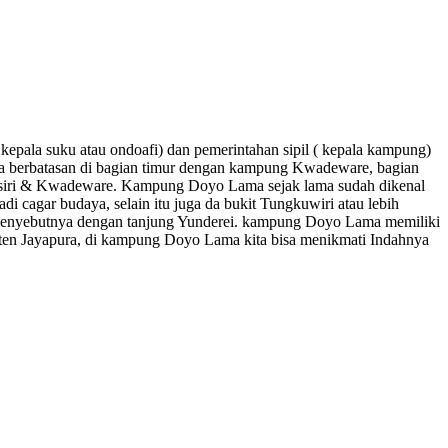
ala suku atau ondoafi) dan pemerintahan sipil ( kepala kampung)
ama berbatasan di bagian timur dengan kampung Kwadeware, bagian
osiri & Kwadeware. Kampung Doyo Lama sejak lama sudah dikenal
di cagar budaya, selain itu juga da bukit Tungkuwiri atau lebih
al menyebutnya dengan tanjung Yunderei. kampung Doyo Lama memiliki
bupaten Jayapura, di kampung Doyo Lama kita bisa menikmati Indahnya