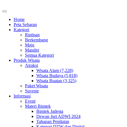
Home
Peta Sebaran
Kategori
Rintisan
Berkembang
Maju
Mandiri
Semua Kategori
Produk Wisata
Atraksi
Wisata Alam (7,228)
Wisata Budaya (5,818)
Wisata Buatan (3,325)
Paket Wisata
Suvenir
Informasi
Event
Materi Bimtek
Bimtek Jadesta
Dewan Juri ADWI 2024
Tahapan Penilaian
Kategori DTW dan Digital