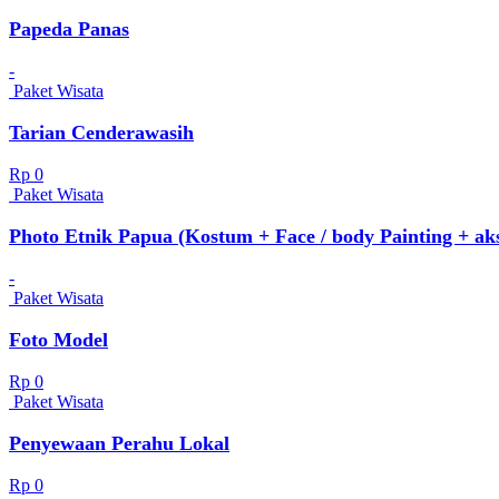
Papeda Panas
-
Paket Wisata
Tarian Cenderawasih
Rp 0
Paket Wisata
Photo Etnik Papua (Kostum + Face / body Painting + aks
-
Paket Wisata
Foto Model
Rp 0
Paket Wisata
Penyewaan Perahu Lokal
Rp 0