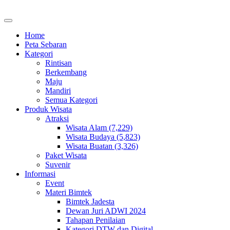
Home
Peta Sebaran
Kategori
Rintisan
Berkembang
Maju
Mandiri
Semua Kategori
Produk Wisata
Atraksi
Wisata Alam (7,229)
Wisata Budaya (5,823)
Wisata Buatan (3,326)
Paket Wisata
Suvenir
Informasi
Event
Materi Bimtek
Bimtek Jadesta
Dewan Juri ADWI 2024
Tahapan Penilaian
Kategori DTW dan Digital