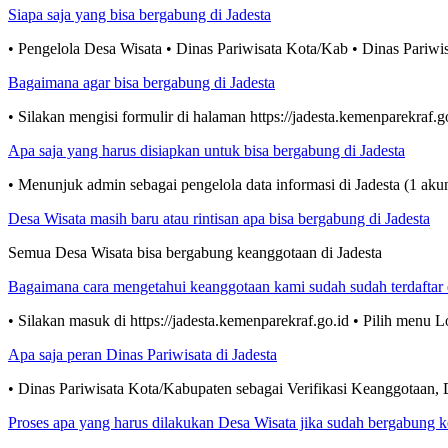
Siapa saja yang bisa bergabung di Jadesta
• Pengelola Desa Wisata • Dinas Pariwisata Kota/Kab • Dinas Pariwis
Bagaimana agar bisa bergabung di Jadesta
• Silakan mengisi formulir di halaman https://jadesta.kemenparekraf.g
Apa saja yang harus disiapkan untuk bisa bergabung di Jadesta
• Menunjuk admin sebagai pengelola data informasi di Jadesta (1 ak
Desa Wisata masih baru atau rintisan apa bisa bergabung di Jadesta
Semua Desa Wisata bisa bergabung keanggotaan di Jadesta
Bagaimana cara mengetahui keanggotaan kami sudah sudah terdaftar d
• Silakan masuk di https://jadesta.kemenparekraf.go.id • Pilih menu
Apa saja peran Dinas Pariwisata di Jadesta
• Dinas Pariwisata Kota/Kabupaten sebagai Verifikasi Keanggotaan, D
Proses apa yang harus dilakukan Desa Wisata jika sudah bergabung k