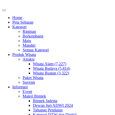
Home
Peta Sebaran
Kategori
Rintisan
Berkembang
Maju
Mandiri
Semua Kategori
Produk Wisata
Atraksi
Wisata Alam (7,227)
Wisata Budaya (5,814)
Wisata Buatan (3,322)
Paket Wisata
Suvenir
Informasi
Event
Materi Bimtek
Bimtek Jadesta
Dewan Juri ADWI 2024
Tahapan Penilaian
Kategori DTW dan Digital