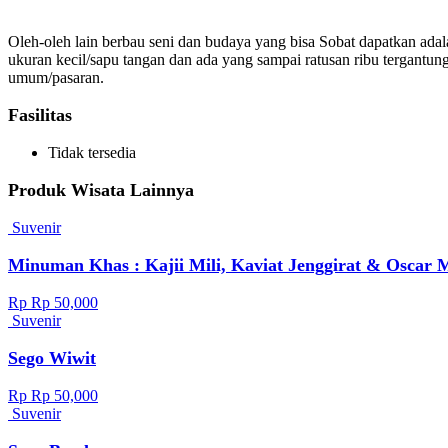
Oleh-oleh lain berbau seni dan budaya yang bisa Sobat dapatkan adala
ukuran kecil/sapu tangan dan ada yang sampai ratusan ribu tergantun
umum/pasaran.
Fasilitas
Tidak tersedia
Produk Wisata Lainnya
Suvenir
Minuman Khas : Kajii Mili, Kaviat Jenggirat & Oscar
Rp Rp 50,000
Suvenir
Sego Wiwit
Rp Rp 50,000
Suvenir