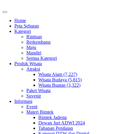
Home
Peta Sebaran
Kategori
Rintisan
Berkembang
Maju
Mandiri
Semua Kategori
Produk Wisata
Atraksi
Wisata Alam (7,227)
Wisata Budaya (5,815)
Wisata Buatan (3,322)
Paket Wisata
Suvenir
Informasi
Event
Materi Bimtek
Bimtek Jadesta
Dewan Juri ADWI 2024
Tahapan Penilaian
Kategori DTW dan Digital