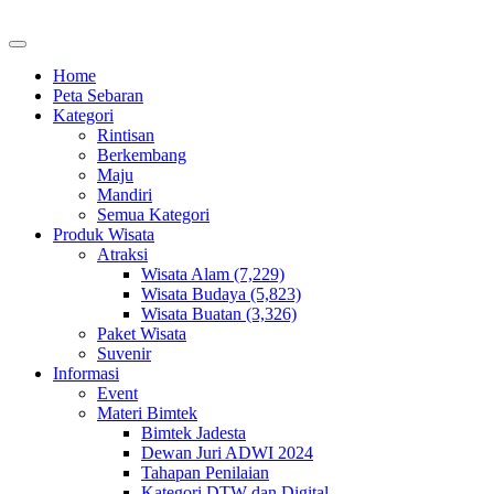
Home
Peta Sebaran
Kategori
Rintisan
Berkembang
Maju
Mandiri
Semua Kategori
Produk Wisata
Atraksi
Wisata Alam (7,229)
Wisata Budaya (5,823)
Wisata Buatan (3,326)
Paket Wisata
Suvenir
Informasi
Event
Materi Bimtek
Bimtek Jadesta
Dewan Juri ADWI 2024
Tahapan Penilaian
Kategori DTW dan Digital