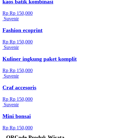
kaos batik kombinasi
Rp Rp 150,000
Suvenir
Fashion ecoprint
Rp Rp 150,000
Suvenir
Kuliner ingkung paket komplit
Rp Rp 150,000
Suvenir
Craf accesoris
Rp Rp 150,000
Suvenir
Mini bonsai
Rp Rp 150,000
QRCode Produk Wisata