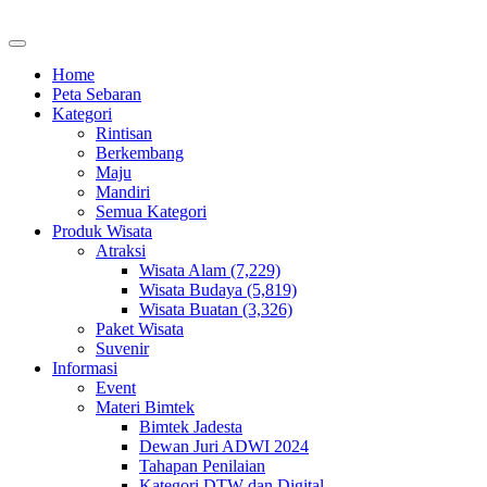
Home
Peta Sebaran
Kategori
Rintisan
Berkembang
Maju
Mandiri
Semua Kategori
Produk Wisata
Atraksi
Wisata Alam (7,229)
Wisata Budaya (5,819)
Wisata Buatan (3,326)
Paket Wisata
Suvenir
Informasi
Event
Materi Bimtek
Bimtek Jadesta
Dewan Juri ADWI 2024
Tahapan Penilaian
Kategori DTW dan Digital