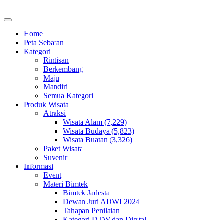
Home
Peta Sebaran
Kategori
Rintisan
Berkembang
Maju
Mandiri
Semua Kategori
Produk Wisata
Atraksi
Wisata Alam (7,229)
Wisata Budaya (5,823)
Wisata Buatan (3,326)
Paket Wisata
Suvenir
Informasi
Event
Materi Bimtek
Bimtek Jadesta
Dewan Juri ADWI 2024
Tahapan Penilaian
Kategori DTW dan Digital