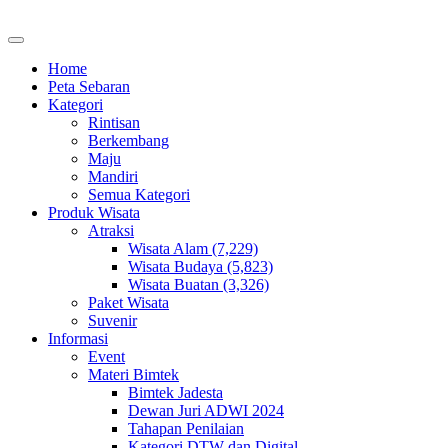
Home
Peta Sebaran
Kategori
Rintisan
Berkembang
Maju
Mandiri
Semua Kategori
Produk Wisata
Atraksi
Wisata Alam (7,229)
Wisata Budaya (5,823)
Wisata Buatan (3,326)
Paket Wisata
Suvenir
Informasi
Event
Materi Bimtek
Bimtek Jadesta
Dewan Juri ADWI 2024
Tahapan Penilaian
Kategori DTW dan Digital