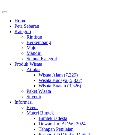
Home
Peta Sebaran
Kategori
Rintisan
Berkembang
Maju
Mandiri
Semua Kategori
Produk Wisata
Atraksi
Wisata Alam (7,229)
Wisata Budaya (5,822)
Wisata Buatan (3,326)
Paket Wisata
Suvenir
Informasi
Event
Materi Bimtek
Bimtek Jadesta
Dewan Juri ADWI 2024
Tahapan Penilaian
Kategori DTW dan Digital