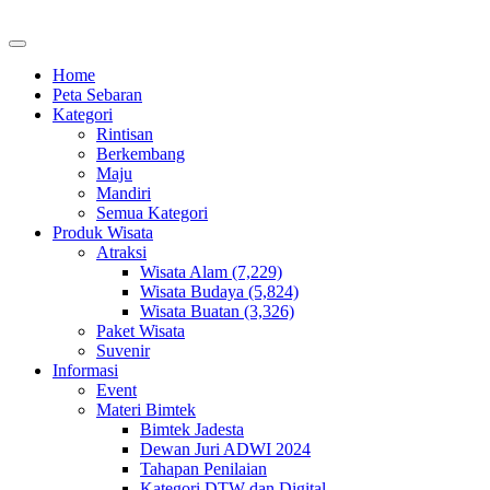
Home
Peta Sebaran
Kategori
Rintisan
Berkembang
Maju
Mandiri
Semua Kategori
Produk Wisata
Atraksi
Wisata Alam (7,229)
Wisata Budaya (5,824)
Wisata Buatan (3,326)
Paket Wisata
Suvenir
Informasi
Event
Materi Bimtek
Bimtek Jadesta
Dewan Juri ADWI 2024
Tahapan Penilaian
Kategori DTW dan Digital