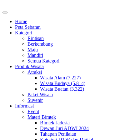
Home
Peta Sebaran
Kategori
Rintisan
Berkembang
Maju
Mandiri
Semua Kategori
Produk Wisata
Atraksi
Wisata Alam (7,227)
Wisata Budaya (5,814)
Wisata Buatan (3,322)
Paket Wisata
Suvenir
Informasi
Event
Materi Bimtek
Bimtek Jadesta
Dewan Juri ADWI 2024
Tahapan Penilaian
Kategori DTW dan Digital