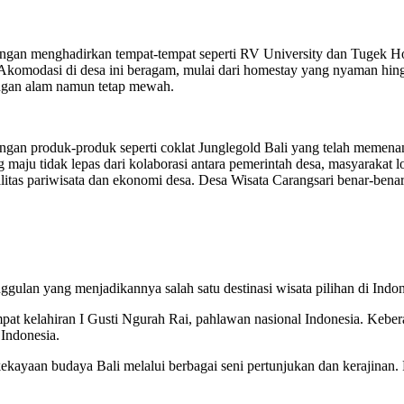
engan menghadirkan tempat-tempat seperti RV University dan Tugek 
Akomodasi di desa ini beragam, mulai dari homestay yang nyaman hing
ngan alam namun tetap mewah.
ngan produk-produk seperti coklat Junglegold Bali yang telah memenan
 maju tidak lepas dari kolaborasi antara pemerintah desa, masyarakat lo
litas pariwisata dan ekonomi desa. Desa Wisata Carangsari benar-ben
ulan yang menjadikannya salah satu destinasi wisata pilihan di Indone
empat kelahiran I Gusti Ngurah Rai, pahlawan nasional Indonesia. Ke
 Indonesia.
kayaan budaya Bali melalui berbagai seni pertunjukan dan kerajinan.