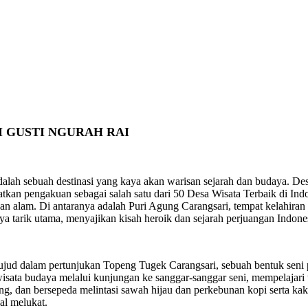
I GUSTI NGURAH RAI
dalah sebuah destinasi yang kaya akan warisan sejarah dan budaya. Des
atkan pengakuan sebagai salah satu dari 50 Desa Wisata Terbaik di I
n alam. Di antaranya adalah Puri Agung Carangsari, tempat kelahiran
a tarik utama, menyajikan kisah heroik dan sejarah perjuangan Indone
terwujud dalam pertunjukan Topeng Tugek Carangsari, sebuah bentuk se
sata budaya melalui kunjungan ke sanggar-sanggar seni, mempelajari 
king, dan bersepeda melintasi sawah hijau dan perkebunan kopi serta k
al melukat.