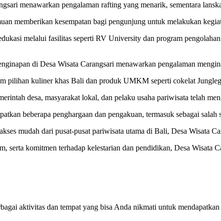
gsari menawarkan pengalaman rafting yang menarik, sementara lanskap 
uan memberikan kesempatan bagi pengunjung untuk melakukan kegiatan s
edukasi melalui fasilitas seperti RV University dan program pengol
penginapan di Desa Wisata Carangsari menawarkan pengalaman mengina
am pilihan kuliner khas Bali dan produk UMKM seperti cokelat Jungle
merintah desa, masyarakat lokal, dan pelaku usaha pariwisata telah men
patkan beberapa penghargaan dan pengakuan, termasuk sebagai salah sa
akses mudah dari pusat-pusat pariwisata utama di Bali, Desa Wisata C
 serta komitmen terhadap kelestarian dan pendidikan, Desa Wisata Ca
rbagai aktivitas dan tempat yang bisa Anda nikmati untuk mendapatka