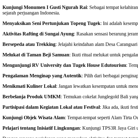
Kunjungi Monumen I Gusti Ngurah Rai
: Sebagai tempat kelahir
sejarah perjuangan Indonesia.
Menyaksikan Seni Pertunjukan Topeng Tugek
: Ini adalah kesemp
Aktivitas Rafting di Sungai Ayung
: Rasakan sensasi berarung jer
Bersepeda atau Trekking
: Jelajahi keindahan alam Desa Carangsa
Melukat di Taman Beji Samuan
: Ikuti ritual melukat untuk pengal
Mengunjungi RV University dan Tugek House Edutourism
: Tem
Pengalaman Menginap yang Autentik
: Pilih dari berbagai pengin
Menikmati Kuliner Lokal
: Jangan lewatkan kesempatan untuk menco
Berbelanja Produk UMKM
: Temukan cokelat Junglegold Bali yang
Partisipasi dalam Kegiatan Lokal atau Festival
: Jika ada, ikuti f
Kunjungi Objek Wisata Alam
: Tempat-tempat seperti Alam Tirta
Pelajari tentang Inisiatif Lingkungan
: Kunjungi TPS3R Jaya Giri 