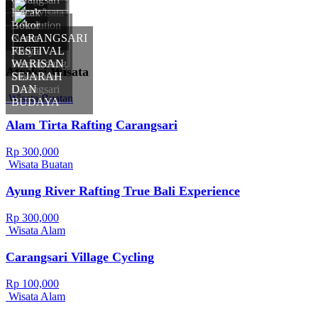
Beji
DesaWisata
Kecak
Ramah
Revolution
Bokor
Berkendara
Desa
Koran
CARANGSARI
Wisata
Karya
FESTIVAL
Carangsari
Penyandang
WARISAN
Atraksi Wisata
Disabilitas
SEJARAH
Carangsari
DAN
Wisata Buatan
BUDAYA
Alam Tirta Rafting Carangsari
Rp 300,000
Wisata Buatan
Ayung River Rafting True Bali Experience
Rp 300,000
Wisata Alam
Carangsari Village Cycling
Rp 100,000
Wisata Alam