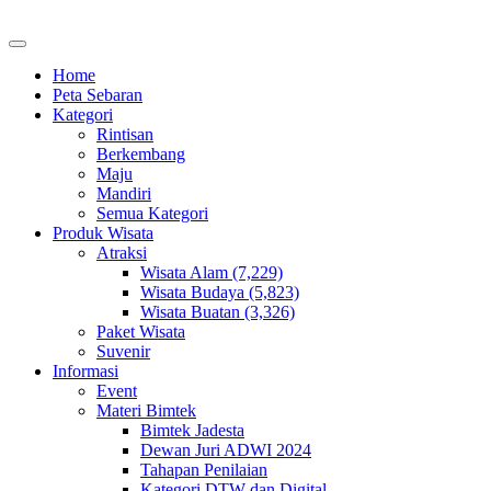
Home
Peta Sebaran
Kategori
Rintisan
Berkembang
Maju
Mandiri
Semua Kategori
Produk Wisata
Atraksi
Wisata Alam (7,229)
Wisata Budaya (5,823)
Wisata Buatan (3,326)
Paket Wisata
Suvenir
Informasi
Event
Materi Bimtek
Bimtek Jadesta
Dewan Juri ADWI 2024
Tahapan Penilaian
Kategori DTW dan Digital