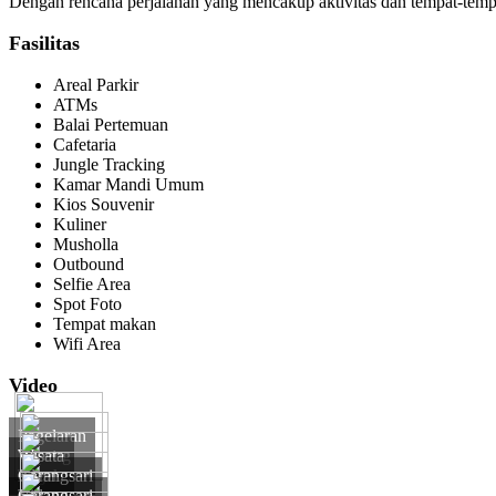
Dengan rencana perjalanan yang mencakup aktivitas dan tempat-tempa
Fasilitas
Areal Parkir
ATMs
Balai Pertemuan
Cafetaria
Jungle Tracking
Kamar Mandi Umum
Kios Souvenir
Kuliner
Musholla
Outbound
Selfie Area
Spot Foto
Tempat makan
Wifi Area
Video
Pagelaran
Topeng
Wisata
Tugek
Alam
Carangsari
Taman
Village
Carangsari