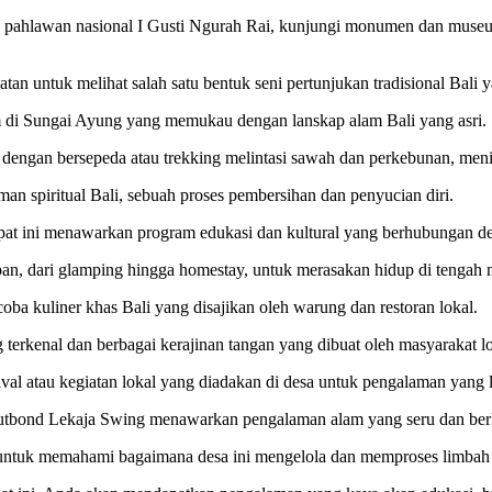
an pahlawan nasional I Gusti Ngurah Rai, kunjungi monumen dan muse
atan untuk melihat salah satu bentuk seni pertunjukan tradisional Bali
am di Sungai Ayung yang memukau dengan lanskap alam Bali yang asri.
ri dengan bersepeda atau trekking melintasi sawah dan perkebunan, m
aman spiritual Bali, sebuah proses pembersihan dan penyucian diri.
pat ini menawarkan program edukasi dan kultural yang berhubungan d
apan, dari glamping hingga homestay, untuk merasakan hidup di tengah 
ba kuliner khas Bali yang disajikan oleh warung dan restoran lokal.
 terkenal dan berbagai kerajinan tangan yang dibuat oleh masyarakat lo
estival atau kegiatan lokal yang diadakan di desa untuk pengalaman ya
 Outbond Lekaja Swing menawarkan pengalaman alam yang seru dan ber
untuk memahami bagaimana desa ini mengelola dan memproses limbah u