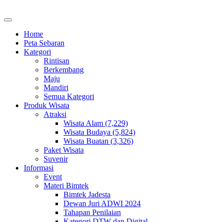
Home
Peta Sebaran
Kategori
Rintisan
Berkembang
Maju
Mandiri
Semua Kategori
Produk Wisata
Atraksi
Wisata Alam (7,229)
Wisata Budaya (5,824)
Wisata Buatan (3,326)
Paket Wisata
Suvenir
Informasi
Event
Materi Bimtek
Bimtek Jadesta
Dewan Juri ADWI 2024
Tahapan Penilaian
Kategori DTW dan Digital