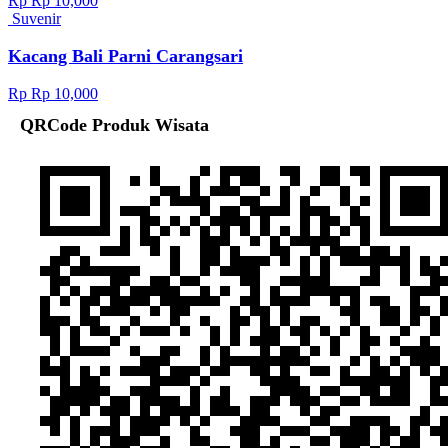
Rp Rp 10,000
Suvenir
Kacang Bali Parni Carangsari
Rp Rp 10,000
QRCode Produk Wisata