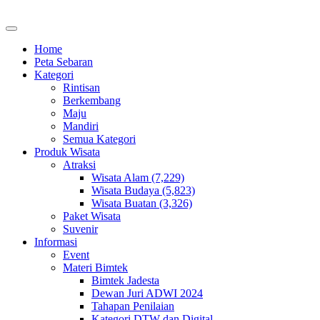
Home
Peta Sebaran
Kategori
Rintisan
Berkembang
Maju
Mandiri
Semua Kategori
Produk Wisata
Atraksi
Wisata Alam (7,229)
Wisata Budaya (5,823)
Wisata Buatan (3,326)
Paket Wisata
Suvenir
Informasi
Event
Materi Bimtek
Bimtek Jadesta
Dewan Juri ADWI 2024
Tahapan Penilaian
Kategori DTW dan Digital