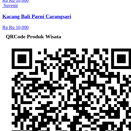
Rp Rp 10,000
Suvenir
Kacang Bali Parni Carangsari
Rp Rp 10,000
QRCode Produk Wisata