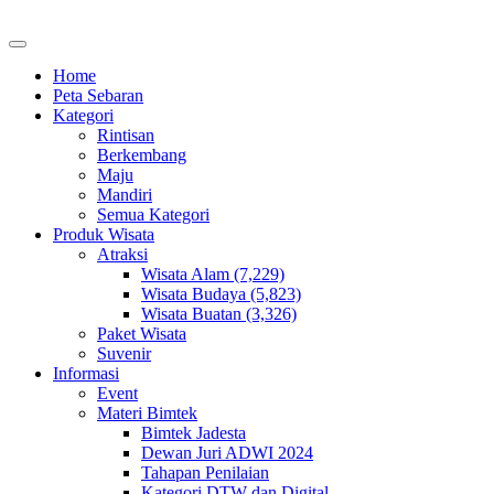
Home
Peta Sebaran
Kategori
Rintisan
Berkembang
Maju
Mandiri
Semua Kategori
Produk Wisata
Atraksi
Wisata Alam (7,229)
Wisata Budaya (5,823)
Wisata Buatan (3,326)
Paket Wisata
Suvenir
Informasi
Event
Materi Bimtek
Bimtek Jadesta
Dewan Juri ADWI 2024
Tahapan Penilaian
Kategori DTW dan Digital