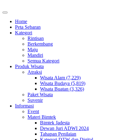
Home
Peta Sebaran
Kategori
Rintisan
Berkembang
Maju
Mandiri
Semua Kategori
Produk Wisata
Atraksi
Wisata Alam (7,229)
Wisata Budaya (5,819)
Wisata Buatan (3,326)
Paket Wisata
Suvenir
Informasi
Event
Materi Bimtek
Bimtek Jadesta
Dewan Juri ADWI 2024
Tahapan Penilaian
Kategori DTW dan Digital