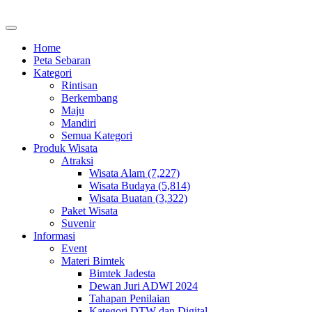
Home
Peta Sebaran
Kategori
Rintisan
Berkembang
Maju
Mandiri
Semua Kategori
Produk Wisata
Atraksi
Wisata Alam (7,227)
Wisata Budaya (5,814)
Wisata Buatan (3,322)
Paket Wisata
Suvenir
Informasi
Event
Materi Bimtek
Bimtek Jadesta
Dewan Juri ADWI 2024
Tahapan Penilaian
Kategori DTW dan Digital