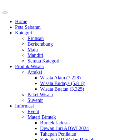
Home
Peta Sebaran
Kategori
Rintisan
Berkembang
Maju
Mandiri
Semua Kategori
Produk Wisata
Atraksi
Wisata Alam (7,228)
Wisata Budaya (5,818)
Wisata Buatan (3,325)
Paket Wisata
Suvenir
Informasi
Event
Materi Bimtek
Bimtek Jadesta
Dewan Juri ADWI 2024
Tahapan Penilaian
Kategori DTW dan Digital