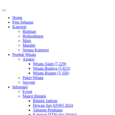
Home
Peta Sebaran
Kategori
Rintisan
Berkembang
Maju
Mandiri
Semua Kategori
Produk Wisata
Atraksi
Wisata Alam (7,229)
Wisata Budaya (5,823)
Wisata Buatan (3,326)
Paket Wisata
Suvenir
Informasi
Event
Materi Bimtek
Bimtek Jadesta
Dewan Juri ADWI 2024
Tahapan Penilaian
Kategori DTW dan Digital